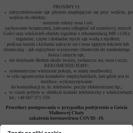
PROSIMY O:
zdezynfekowanie rąk płynem znajdującym się przy wejściu, po
wejściu do obiektu;
·
noszenie osłony nosa i ust;
·
zachowanie bezpiecznej, zalecanej odległość od rozmówcy, innych
Gości oraz właścicieli obiektu (zgodnie z rekomendacją MR i GIS);
·
regularne, częste i dokładne mycie rąk wodą z mydłem;
·
podczas kaszlu i kichania zakrycie ust i nosa zgiętym łokciem lub
chusteczką – jak najszybsze wyrzucenie chusteczki do zamkniętego
kosza i umycie rąk;
nie dotykanie dłońmi okolic twarzy, zwłaszcza ust, nosa i oczu;
REKOMENDUJEMY:
systematyczne wietrzenie pokoju, w miarę możliwości;
·
w celu ograniczenia kontaktów międzyludzkich, tam gdzie jest to
możliwe, wykorzystywanie
do komunikacji m. in. telefonów, poczty elektronicznej itp.;
w czasie pobytu w obiekcie kontakt telefoniczny z właścicielami:
tel.: +48 607 371 559
Procedury postępowania w przypadku podejrzenia u Gościa
Malinowej Chaty
zakażenia koronawirusa COVID -19.
W przypadku stwierdzenia wyraźnych oznak choroby jak